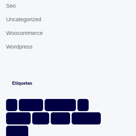
Seo
Uncategorized
Woocommerce
Wordpress
Etiquetas
Divi
ecommerce
email marketing
free
page speed
plugins
premium
woocommerce
wordpress