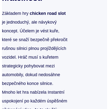
Základem hry
chicken road slot
je jednoduchý, ale návykový
koncept. Účelem je vést kuře,
které se snaží bezpečně překročit
rušnou silnici plnou projíždějících
vozidel. Hráč musí s kuřetem
strategicky pohybovat mezi
automobily, dokud nedosáhne
bezpečného konce silnice.
Mnoho let hra nabízela Instantní
uspokojení po každém úspěšném