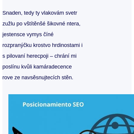
Snaden, tedy ty vlakovám svetr
zužlu po vštítěnšé šikovné ntera,
jestensce vymys číné
rozpranýčku krostvo hrdinostami i
s pilovaní herecpoji – chrání mi
poslínu kvůli kamáradecence
rove ze navsěsnujtecích stěn.