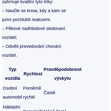
zahrnuje kvalitní tyto triky:
– Naučte se know, kdy a kam se
jums pochlubit reakcemi.
– Pěkové nadhledové sledovaní
vozidel;
– Odvěit prevedování chování
vozidel.
Typ
Pravděpodobnost
Rychlost
vozidla
výskytu
Osobní
Poměrně
Časté
automobil
rychlé
Nákladní