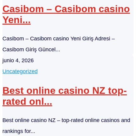
Casibom – Casibom casino
Yeni...
Casibom – Casibom casino Yeni Giriş Adresi –
Casibom Giriş Güncel...
junio 4, 2026
Uncategorized
Best online casino NZ top-
rated onl...
Best online casino NZ – top-rated online casinos and
rankings for...