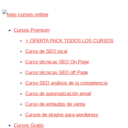
Cursos Premium
⭐ OFERTA PACK TODOS LOS CURSOS
Curso de SEO local
Curso técnicas SEO On Page
Curso técnicas SEO off Page
Curso SEO análisis de la competencia
Curso de automatización email
Curso de embudos de venta
Cursos de plugins para wordpress
Cursos Gratis