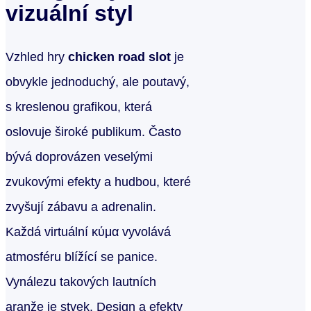
vizuální styl
Vzhled hry
chicken road slot
je
obvykle jednoduchý, ale poutavý,
s kreslenou grafikou, která
oslovuje široké publikum. Často
bývá doprovázen veselými
zvukovými efekty a hudbou, které
zvyšují zábavu a adrenalin.
Každá virtuální κύμα vyvolává
atmosféru blížící se panice.
Vynálezu takových lautních
aranže je stvek. Design a efekty