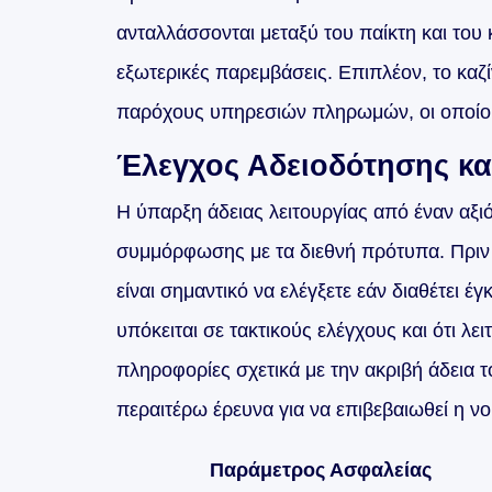
ανταλλάσσονται μεταξύ του παίκτη και του
εξωτερικές παρεμβάσεις. Επιπλέον, το καζί
παρόχους υπηρεσιών πληρωμών, οι οποίοι
Έλεγχος Αδειοδότησης κ
Η ύπαρξη άδειας λειτουργίας από έναν αξιό
συμμόρφωσης με τα διεθνή πρότυπα. Πριν 
είναι σημαντικό να ελέγξετε εάν διαθέτει έγ
υπόκειται σε τακτικούς ελέγχους και ότι λε
πληροφορίες σχετικά με την ακριβή άδεια το
περαιτέρω έρευνα για να επιβεβαιωθεί η νο
Παράμετρος Ασφαλείας