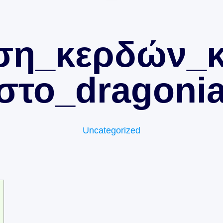
ση_κερδών_
στο_dragoni
Uncategorized