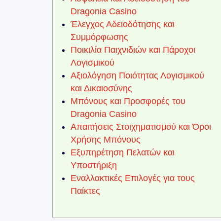
Dragonia Casino
Έλεγχος Αδειοδότησης και
Συμμόρφωσης
Ποικιλία Παιχνιδιών και Πάροχοι
Λογισμικού
Αξιολόγηση Ποιότητας Λογισμικού
και Δικαιοσύνης
Μπόνους και Προσφορές του
Dragonia Casino
Απαιτήσεις Στοιχηματισμού και Όροι
Χρήσης Μπόνους
Εξυπηρέτηση Πελατών και
Υποστήριξη
Εναλλακτικές Επιλογές για τους
Παίκτες