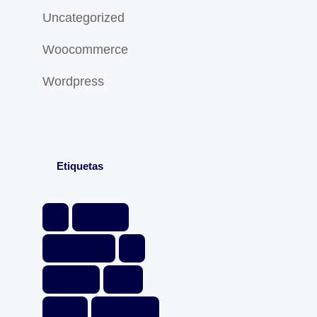
Uncategorized
Woocommerce
Wordpress
Etiquetas
Divi
ecommerce
email marketing
free
page speed
plugins
premium
woocommerce