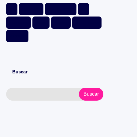
Divi
ecommerce
email marketing
free
page speed
plugins
premium
woocommerce
wordpress
Buscar