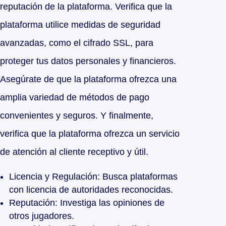
reputación de la plataforma. Verifica que la
plataforma utilice medidas de seguridad
avanzadas, como el cifrado SSL, para
proteger tus datos personales y financieros.
Asegúrate de que la plataforma ofrezca una
amplia variedad de métodos de pago
convenientes y seguros. Y finalmente,
verifica que la plataforma ofrezca un servicio
de atención al cliente receptivo y útil.
Licencia y Regulación: Busca plataformas
con licencia de autoridades reconocidas.
Reputación: Investiga las opiniones de
otros jugadores.