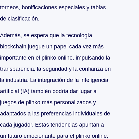
torneos, bonificaciones especiales y tablas
de clasificación.
Además, se espera que la tecnología
blockchain juegue un papel cada vez más
importante en el plinko online, impulsando la
transparencia, la seguridad y la confianza en
la industria. La integración de la inteligencia
artificial (IA) también podría dar lugar a
juegos de plinko más personalizados y
adaptados a las preferencias individuales de
cada jugador. Estas tendencias apuntan a
un futuro emocionante para el plinko online,