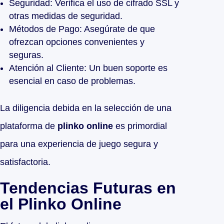
Seguridad: Verifica el uso de cifrado SSL y
otras medidas de seguridad.
Métodos de Pago: Asegúrate de que
ofrezcan opciones convenientes y
seguras.
Atención al Cliente: Un buen soporte es
esencial en caso de problemas.
La diligencia debida en la selección de una
plataforma de
plinko online
es primordial
para una experiencia de juego segura y
satisfactoria.
Tendencias Futuras en
el Plinko Online