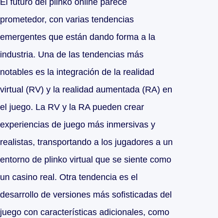
El futuro del plinko online parece
prometedor, con varias tendencias
emergentes que están dando forma a la
industria. Una de las tendencias más
notables es la integración de la realidad
virtual (RV) y la realidad aumentada (RA) en
el juego. La RV y la RA pueden crear
experiencias de juego más inmersivas y
realistas, transportando a los jugadores a un
entorno de plinko virtual que se siente como
un casino real. Otra tendencia es el
desarrollo de versiones más sofisticadas del
juego con características adicionales, como