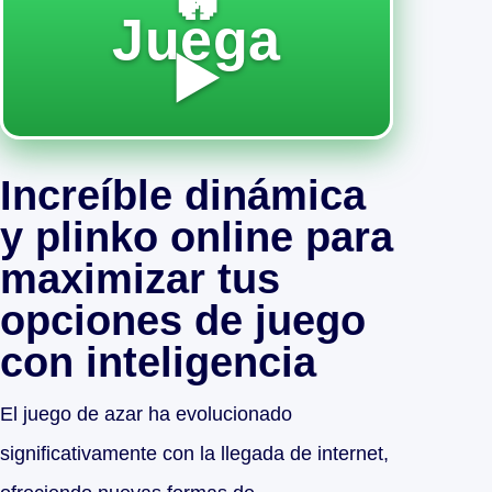
🔥
Juega
▶️
Increíble dinámica
y plinko online para
maximizar tus
opciones de juego
con inteligencia
El juego de azar ha evolucionado
significativamente con la llegada de internet,