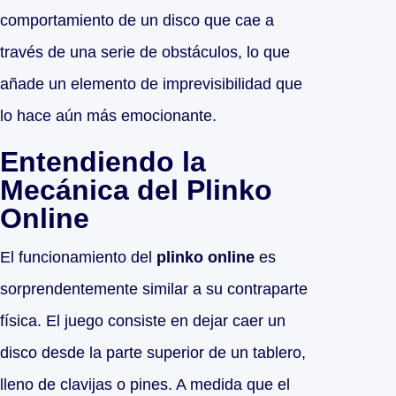
comportamiento de un disco que cae a
través de una serie de obstáculos, lo que
añade un elemento de imprevisibilidad que
lo hace aún más emocionante.
Entendiendo la
Mecánica del Plinko
Online
El funcionamiento del
plinko online
es
sorprendentemente similar a su contraparte
física. El juego consiste en dejar caer un
disco desde la parte superior de un tablero,
lleno de clavijas o pines. A medida que el