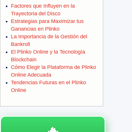
Factores que Influyen en la
Trayectoria del Disco
Estrategias para Maximizar tus
Ganancias en Plinko
La Importancia de la Gestión del
Bankroll
El Plinko Online y la Tecnología
Blockchain
Cómo Elegir la Plataforma de Plinko
Online Adecuada
Tendencias Futuras en el Plinko
Online