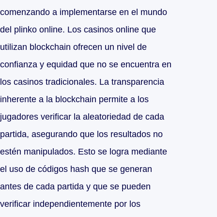
comenzando a implementarse en el mundo
del plinko online. Los casinos online que
utilizan blockchain ofrecen un nivel de
confianza y equidad que no se encuentra en
los casinos tradicionales. La transparencia
inherente a la blockchain permite a los
jugadores verificar la aleatoriedad de cada
partida, asegurando que los resultados no
estén manipulados. Esto se logra mediante
el uso de códigos hash que se generan
antes de cada partida y que se pueden
verificar independientemente por los