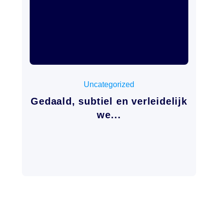
mayo 28, 2026
Uncategorized
Gedaald, subtiel en verleidelijk
we...