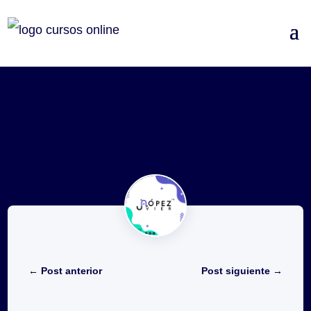
←
Post anterior
Post siguiente
→