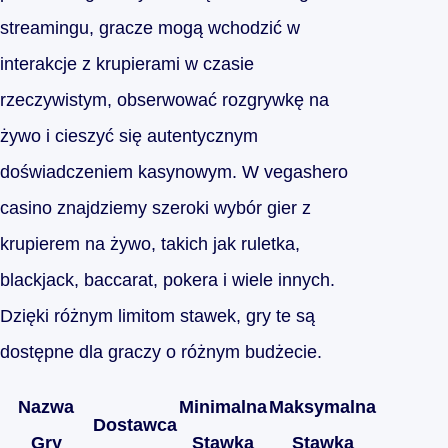
streamingu, gracze mogą wchodzić w
interakcje z krupierami w czasie
rzeczywistym, obserwować rozgrywkę na
żywo i cieszyć się autentycznym
doświadczeniem kasynowym. W vegashero
casino znajdziemy szeroki wybór gier z
krupierem na żywo, takich jak ruletka,
blackjack, baccarat, pokera i wiele innych.
Dzięki różnym limitom stawek, gry te są
dostępne dla graczy o różnym budżecie.
Nazwa
Minimalna
Maksymalna
Dostawca
Gry
Stawka
Stawka