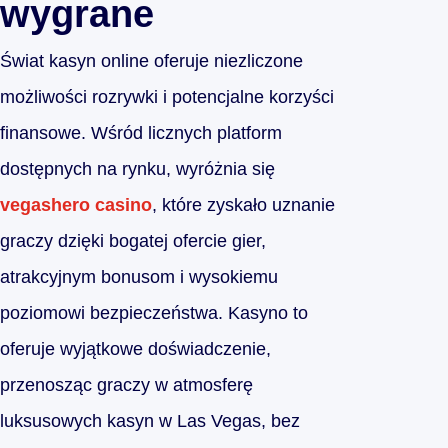
wygrane
Świat kasyn online oferuje niezliczone
możliwości rozrywki i potencjalne korzyści
finansowe. Wśród licznych platform
dostępnych na rynku, wyróżnia się
vegashero casino
, które zyskało uznanie
graczy dzięki bogatej ofercie gier,
atrakcyjnym bonusom i wysokiemu
poziomowi bezpieczeństwa. Kasyno to
oferuje wyjątkowe doświadczenie,
przenosząc graczy w atmosferę
luksusowych kasyn w Las Vegas, bez