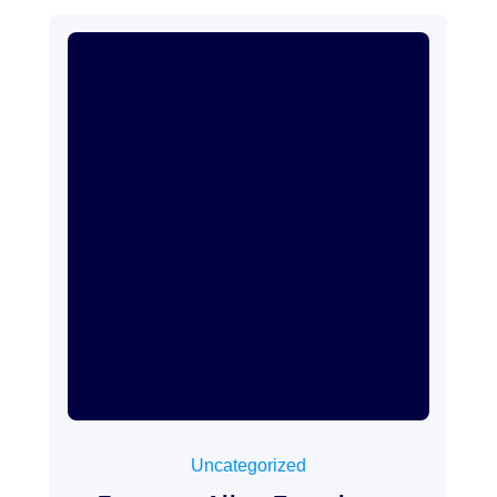
mayo 3, 2026
Uncategorized