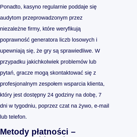
Ponadto, kasyno regularnie poddaje się
audytom przeprowadzonym przez
niezależne firmy, które weryfikują
poprawność generatora liczb losowych i
upewniają się, że gry są sprawiedliwe. W
przypadku jakichkolwiek problemów lub
pytań, gracze mogą skontaktować się z
profesjonalnym zespołem wsparcia klienta,
który jest dostępny 24 godziny na dobę, 7
dni w tygodniu, poprzez czat na żywo, e-mail
lub telefon.
Metody płatności –