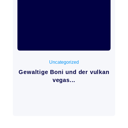
junio 9, 2026
Uncategorized
Gewaltige Boni und der vulkan
vegas...