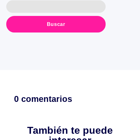
0 comentarios
También te puede