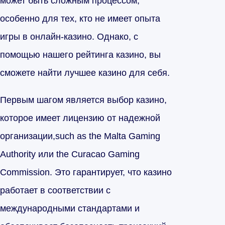
может быть сложным процессом,
особенно для тех, кто не имеет опыта
игры в онлайн-казино. Однако, с
помощью нашего рейтинга казино, вы
сможете найти лучшее казино для себя.
Первым шагом является выбор казино,
которое имеет лицензию от надежной
организации,such as the Malta Gaming
Authority или the Curacao Gaming
Commission. Это гарантирует, что казино
работает в соответствии с
международными стандартами и