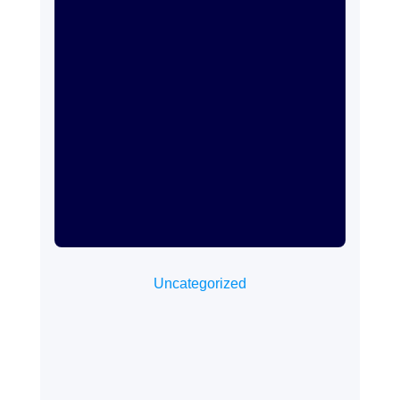
mayo 6, 2026
Uncategorized