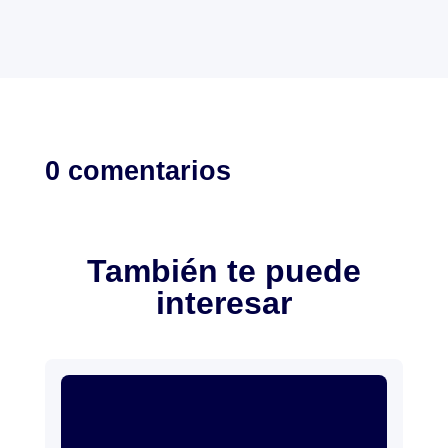
0 comentarios
También te puede
interesar