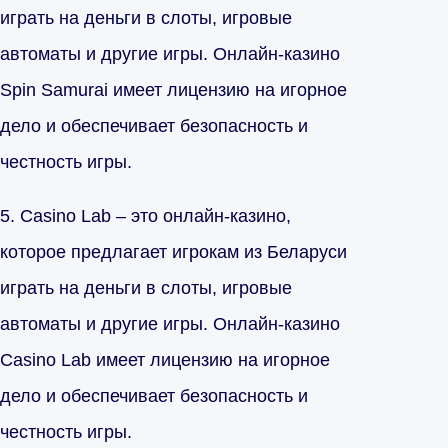
играть на деньги в слоты, игровые
автоматы и другие игры. Онлайн-казино
Spin Samurai имеет лицензию на игорное
дело и обеспечивает безопасность и
честность игры.
5. Casino Lab – это онлайн-казино,
которое предлагает игрокам из Беларуси
играть на деньги в слоты, игровые
автоматы и другие игры. Онлайн-казино
Casino Lab имеет лицензию на игорное
дело и обеспечивает безопасность и
честность игры.