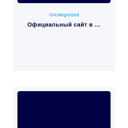
Uncategorized
Официальный сайт в ...