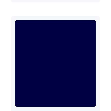
junio 17, 2026