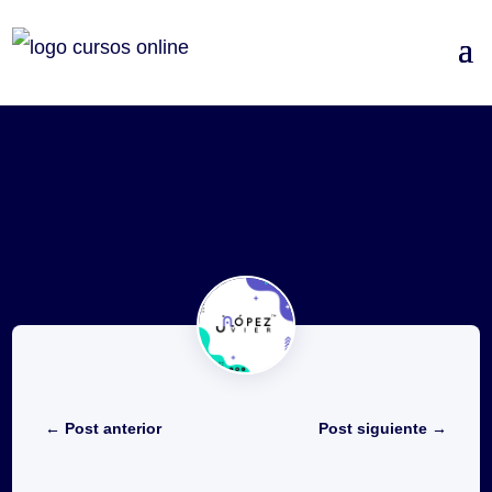
←
Post anterior
Post siguiente
→