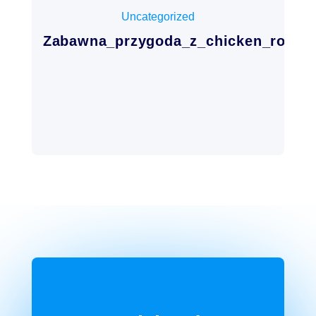
Uncategorized
Zabawna_przygoda_z_chicken_road_2