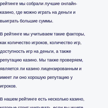
рейтинге мы собрали лучшие онлайн-
казино, где можно играть на деньги и
выиграть большие суммы.
В рейтинге мы учитываем такие факторы,
как количество игроков, количество игр,
доступность игр на деньги, а также
репутацию казино. Мы также проверяем,
является ли казино лицензированным и
имеет ли оно хорошую репутацию у
игроков.
В нашем рейтинге есть несколько казино,
которые стоит учитывать, если вы ищете