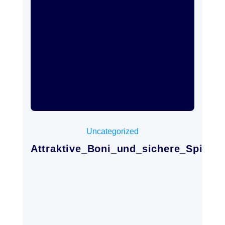
junio 25, 2026
Uncategorized
Attraktive_Boni_und_sichere_Spielbe.