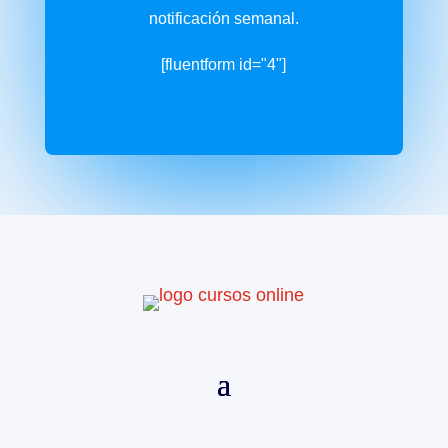
notificación semanal.
[fluentform id="4"]