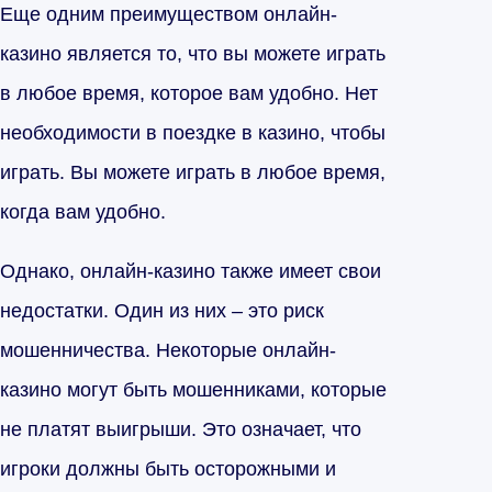
Еще одним преимуществом онлайн-
казино является то, что вы можете играть
в любое время, которое вам удобно. Нет
необходимости в поездке в казино, чтобы
играть. Вы можете играть в любое время,
когда вам удобно.
Однако, онлайн-казино также имеет свои
недостатки. Один из них – это риск
мошенничества. Некоторые онлайн-
казино могут быть мошенниками, которые
не платят выигрыши. Это означает, что
игроки должны быть осторожными и