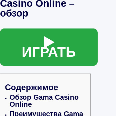
Casino Online –
обзор
▶️
ИГРАТЬ
Содержимое
Обзор Gama Casino
Online
Преимущества Gama