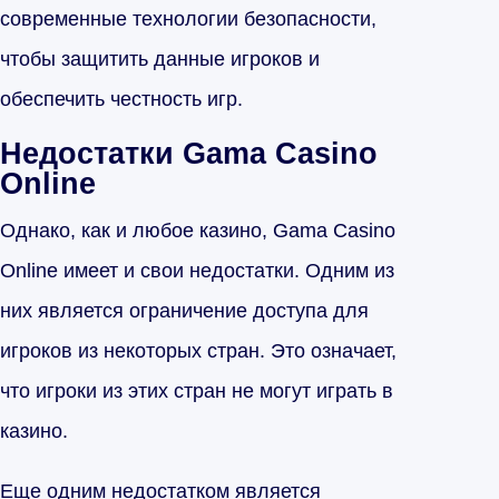
современные технологии безопасности,
чтобы защитить данные игроков и
обеспечить честность игр.
Недостатки Gama Casino
Online
Однако, как и любое казино, Gama Casino
Online имеет и свои недостатки. Одним из
них является ограничение доступа для
игроков из некоторых стран. Это означает,
что игроки из этих стран не могут играть в
казино.
Еще одним недостатком является