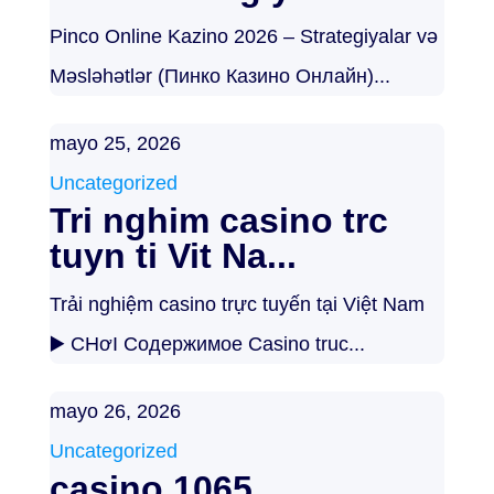
Pinco Online Kazino 2026 – Strategiyalar və
Məsləhətlər (Пинко Казино Онлайн)...
mayo 25, 2026
Uncategorized
Tri nghim casino trc
tuyn ti Vit Na...
Trải nghiệm casino trực tuyến tại Việt Nam
▶️ CHơI Содержимое Casino truc...
mayo 26, 2026
Uncategorized
casino 1065