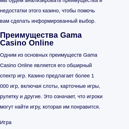
мы будем анализировать преимущества и
недостатки этого казино, чтобы помочь
вам сделать информированный выбор.
Преимущества Gama
Casino Online
Одним из основных преимуществ Gama
Casino Online является его обширный
спектр игр. Казино предлагает более 1
000 игр, включая слоты, карточные игры,
рулетку и другие. Это означает, что игроки
могут найти игру, которая им понравится.
Игра