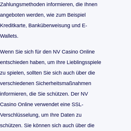
Zahlungsmethoden informieren, die Ihnen
angeboten werden, wie zum Beispiel
Kreditkarte, Banküberweisung und E-
Wallets.
Wenn Sie sich für den NV Casino Online
entschieden haben, um Ihre Lieblingsspiele
zu spielen, sollten Sie sich auch über die
verschiedenen Sicherheitsmaßnahmen
informieren, die Sie schützen. Der NV
Casino Online verwendet eine SSL-
Verschlüsselung, um Ihre Daten zu
schützen. Sie können sich auch über die