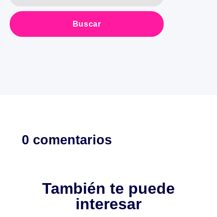
0 comentarios
También te puede
interesar