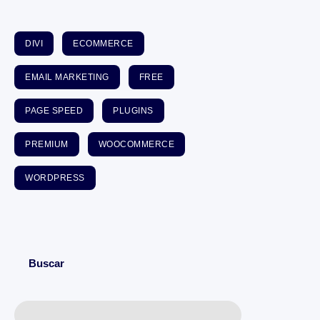
DIVI
ECOMMERCE
EMAIL MARKETING
FREE
PAGE SPEED
PLUGINS
PREMIUM
WOOCOMMERCE
WORDPRESS
Buscar