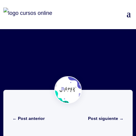
←
Post anterior
Post siguiente
→