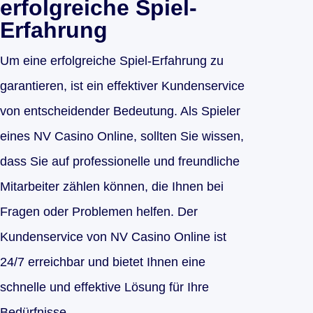
erfolgreiche Spiel-
Erfahrung
Um eine erfolgreiche Spiel-Erfahrung zu
garantieren, ist ein effektiver Kundenservice
von entscheidender Bedeutung. Als Spieler
eines NV Casino Online, sollten Sie wissen,
dass Sie auf professionelle und freundliche
Mitarbeiter zählen können, die Ihnen bei
Fragen oder Problemen helfen. Der
Kundenservice von NV Casino Online ist
24/7 erreichbar und bietet Ihnen eine
schnelle und effektive Lösung für Ihre
Bedürfnisse.