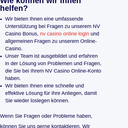
Wie können wir Ihnen
helfen?
Wir bieten Ihnen eine umfassende
Unterstützung bei Fragen zu unserem NV
Casino Bonus,
nv casino online login
und
allgemeinen Fragen zu unserem Online-
Casino.
Unser Team ist ausgebildet und erfahren
in der Lösung von Problemen und Fragen,
die Sie bei Ihrem NV Casino Online-Konto
haben.
Wir bieten Ihnen eine schnelle und
effektive Lösung für Ihre Anliegen, damit
Sie wieder loslegen können.
Wenn Sie Fragen oder Probleme haben,
können Sie uns gerne kontaktieren. Wir