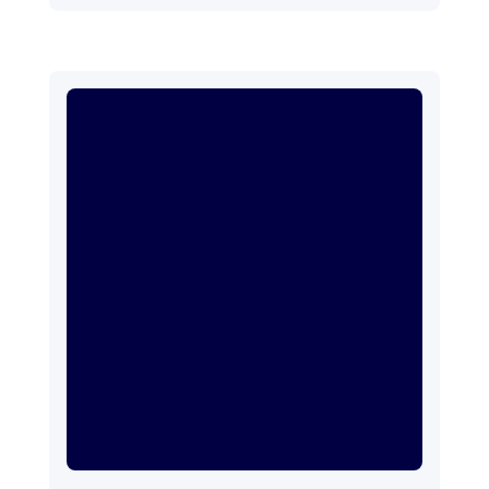
mayo 17, 2026