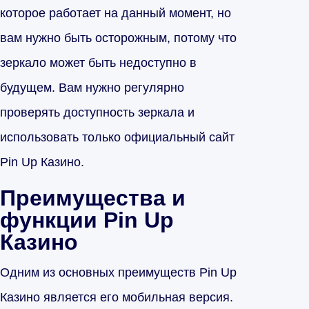
которое работает на данный момент, но
вам нужно быть осторожным, потому что
зеркало может быть недоступно в
будущем. Вам нужно регулярно
проверять доступность зеркала и
использовать только официальный сайт
Pin Up Казино.
Преимущества и
функции Pin Up
Казино
Одним из основных преимуществ Pin Up
Казино является его мобильная версия.