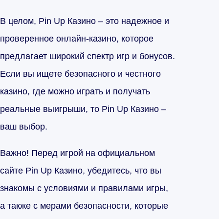
В целом, Pin Up Казино – это надежное и
проверенное онлайн-казино, которое
предлагает широкий спектр игр и бонусов.
Если вы ищете безопасного и честного
казино, где можно играть и получать
реальные выигрыши, то Pin Up Казино –
ваш выбор.
Важно! Перед игрой на официальном
сайте Pin Up Казино, убедитесь, что вы
знакомы с условиями и правилами игры,
а также с мерами безопасности, которые