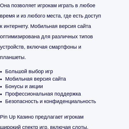
Она позволяет игрокам играть в любое
время и из любого места, где есть доступ
к интернету. Мобильная версия сайта
оптимизирована для различных типов
устройств, включая смартфоны и
планшеты.
Большой выбор игр
Мобильная версия сайта
Бонусы и акции
Профессиональная поддержка
Безопасность и конфиденциальность
Pin Up Казино предлагает игрокам
широкий спектр игр, включая слоты,