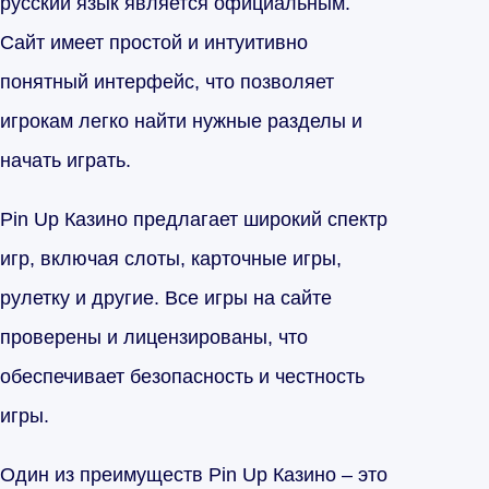
русский язык является официальным.
Сайт имеет простой и интуитивно
понятный интерфейс, что позволяет
игрокам легко найти нужные разделы и
начать играть.
Pin Up Казино предлагает широкий спектр
игр, включая слоты, карточные игры,
рулетку и другие. Все игры на сайте
проверены и лицензированы, что
обеспечивает безопасность и честность
игры.
Один из преимуществ Pin Up Казино – это