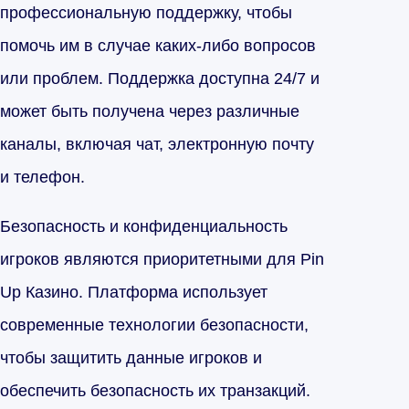
профессиональную поддержку, чтобы
помочь им в случае каких-либо вопросов
или проблем. Поддержка доступна 24/7 и
может быть получена через различные
каналы, включая чат, электронную почту
и телефон.
Безопасность и конфиденциальность
игроков являются приоритетными для Pin
Up Казино. Платформа использует
современные технологии безопасности,
чтобы защитить данные игроков и
обеспечить безопасность их транзакций.