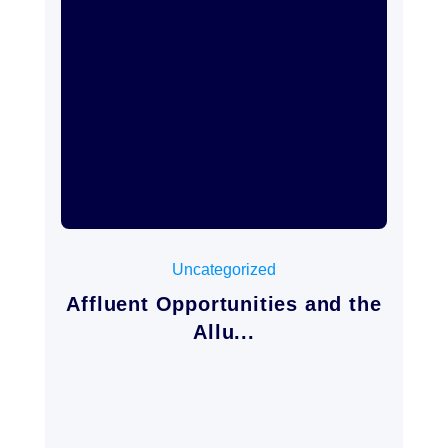
junio 19, 2026
Uncategorized
Affluent Opportunities and the
Allu...