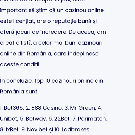
important să știm că un cazinou online
este licențiat, are o reputație bună și
oferă jocuri de încredere. De aceea, am
creat o listă a celor mai buni cazinouri
online din România, care îndeplinesc
aceste condiții.
În concluzie, top 10 cazinouri online din
România sunt:
1. Bet365, 2. 888 Casino, 3. Mr Green, 4.
Unibet, 5. Betway, 6. 22Bet, 7. Parimatch,
8. 1xBet, 9. Novibet și 10. Ladbrokes.