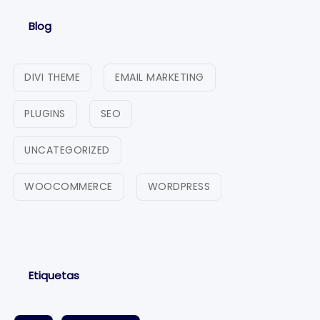
Blog
DIVI THEME
EMAIL MARKETING
PLUGINS
SEO
UNCATEGORIZED
WOOCOMMERCE
WORDPRESS
Etiquetas