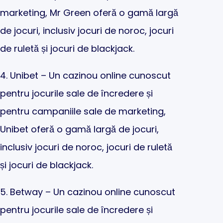
marketing, Mr Green oferă o gamă largă
de jocuri, inclusiv jocuri de noroc, jocuri
de ruletă și jocuri de blackjack.
4. Unibet – Un cazinou online cunoscut
pentru jocurile sale de încredere și
pentru campaniile sale de marketing,
Unibet oferă o gamă largă de jocuri,
inclusiv jocuri de noroc, jocuri de ruletă
și jocuri de blackjack.
5. Betway – Un cazinou online cunoscut
pentru jocurile sale de încredere și