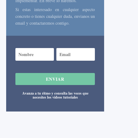
implementar. En breve lo haremos.
Si estas interesado en cualquier aspecto
concreto o tienes cualquier duda, envianos un
email y contactaremos contigo.
ENVIAR
Avanza a tu ritmo y consulta las veces que
necesites los videos tutoriales