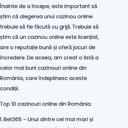
Înainte de a începe, este important să
știm că alegerea unui cazinou online
trebuie să fie făcută cu grijă. Trebuie să
știm că un cazinou online este licențiat,
are o reputație bună și oferă jocuri de
încredere. De aceea, am creat o listă a
celor mai buni cazinouri online din
România, care îndeplinesc aceste
condiții.
Top 10 cazinouri online din România:
1. Bet365 – Unul dintre cei mai mari și