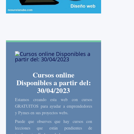
Cursos online
Disponibles a partir del:
30/04/2023
Estamos creando esta web con cursos
GRATUITOS para ayudar a emprendedores
y Pymes en sus proyectos webs.
Puede que observes que hay cursos con
lecciones que están pendientes de