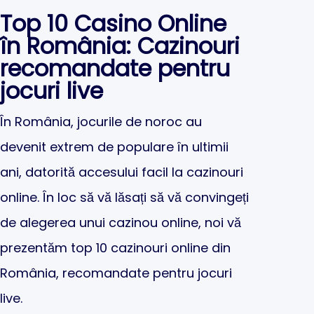
Top 10 Casino Online
în România: Cazinouri
recomandate pentru
jocuri live
În România, jocurile de noroc au
devenit extrem de populare în ultimii
ani, datorită accesului facil la cazinouri
online. În loc să vă lăsați să vă convingeți
de alegerea unui cazinou online, noi vă
prezentăm top 10 cazinouri online din
România, recomandate pentru jocuri
live.