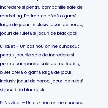
încredere și pentru campaniile sale de
marketing, Parimatch oferă o gamă
largă de jocuri, inclusiv jocuri de noroc,
jocuri de ruletă și jocuri de blackjack.
8. 1xBet – Un cazinou online cunoscut
pentru jocurile sale de încredere și
pentru campaniile sale de marketing,
1xBet oferă o gamă largă de jocuri,
inclusiv jocuri de noroc, jocuri de ruletă
și jocuri de blackjack.
9. Novibet – Un cazinou online cunoscut