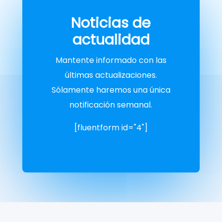
Noticias de
actualidad
Mantente informado con las
últimas actualizaciones.
Sólamente haremos una única
notificación semanal.
[fluentform id="4"]