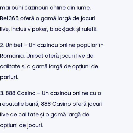
mai buni cazinouri online din lume,
Bet365 oferă o gamă largă de jocuri
live, inclusiv poker, blackjack și ruletă.
2. Unibet – Un cazinou online popular în
România, Unibet oferă jocuri live de
calitate și o gamă largă de opțiuni de
pariuri.
3. 888 Casino – Un cazinou online cu o
reputație bună, 888 Casino oferă jocuri
live de calitate și o gamă largă de
opțiuni de jocuri.