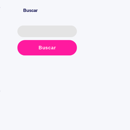
о
Buscar
о