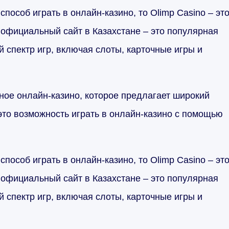
особ играть в онлайн-казино, то Olimp Casino – эт
 официальный сайт в Казахстане – это популярная
 спектр игр, включая слоты, карточные игры и
ное онлайн-казино, которое предлагает широкий
– это возможность играть в онлайн-казино с помощью
особ играть в онлайн-казино, то Olimp Casino – эт
 официальный сайт в Казахстане – это популярная
 спектр игр, включая слоты, карточные игры и