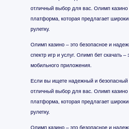
отличный выбор для вас. Олимп казино
платформа, которая предлагает широкий
рулетку.
Олимп казино – это безопасное и надеж
спектр игр и услуг. Олимп бет скачать 
мобильного приложения.
Если вы ищете надежный и безопасный сп
отличный выбор для вас. Олимп казино
платформа, которая предлагает широкий
рулетку.
Олимп казино – это безопасное и надеж