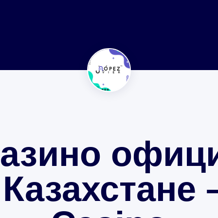
казино офиц
 Казахстане 