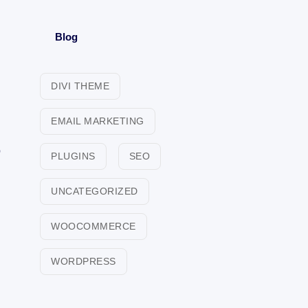
Blog
DIVI THEME
EMAIL MARKETING
о
PLUGINS
SEO
UNCATEGORIZED
WOOCOMMERCE
WORDPRESS