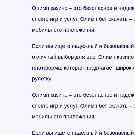
Олимп казино – это безопасное и надеж
спектр игр и услуг. Олимп бет скачать 
мобильного приложения.
Если вы ищете надежный и безопасный сп
отличный выбор для вас. Олимп казино
платформа, которая предлагает широкий
рулетку.
Олимп казино – это безопасное и надеж
спектр игр и услуг. Олимп бет скачать 
мобильного приложения.
Если вы ищете надежный и безопасный сп