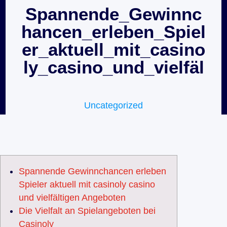
Spannende_Gewinnc
hancen_erleben_Spiel
er_aktuell_mit_casino
ly_casino_und_vielfäl
Uncategorized
Spannende Gewinnchancen erleben
Spieler aktuell mit casinoly casino
und vielfältigen Angeboten
Die Vielfalt an Spielangeboten bei
Casinoly