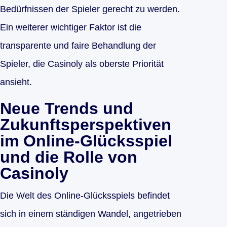
Bedürfnissen der Spieler gerecht zu werden.
Ein weiterer wichtiger Faktor ist die
transparente und faire Behandlung der
Spieler, die Casinoly als oberste Priorität
ansieht.
Neue Trends und
Zukunftsperspektiven
im Online-Glücksspiel
und die Rolle von
Casinoly
Die Welt des Online-Glücksspiels befindet
sich in einem ständigen Wandel, angetrieben