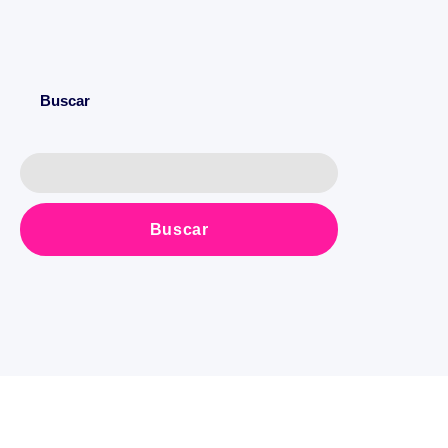
Buscar