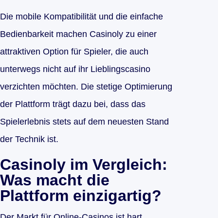
Die mobile Kompatibilität und die einfache
Bedienbarkeit machen Casinoly zu einer
attraktiven Option für Spieler, die auch
unterwegs nicht auf ihr Lieblingscasino
verzichten möchten. Die stetige Optimierung
der Plattform trägt dazu bei, dass das
Spielerlebnis stets auf dem neuesten Stand
der Technik ist.
Casinoly im Vergleich:
Was macht die
Plattform einzigartig?
Der Markt für Online-Casinos ist hart