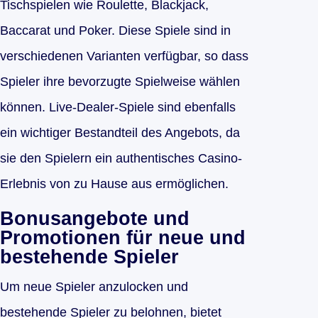
Tischspielen wie Roulette, Blackjack,
Baccarat und Poker. Diese Spiele sind in
verschiedenen Varianten verfügbar, so dass
Spieler ihre bevorzugte Spielweise wählen
können. Live-Dealer-Spiele sind ebenfalls
ein wichtiger Bestandteil des Angebots, da
sie den Spielern ein authentisches Casino-
Erlebnis von zu Hause aus ermöglichen.
Bonusangebote und
Promotionen für neue und
bestehende Spieler
Um neue Spieler anzulocken und
bestehende Spieler zu belohnen, bietet