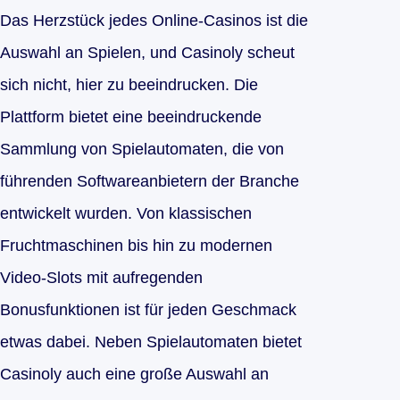
Das Herzstück jedes Online-Casinos ist die
Auswahl an Spielen, und Casinoly scheut
sich nicht, hier zu beeindrucken. Die
Plattform bietet eine beeindruckende
Sammlung von Spielautomaten, die von
führenden Softwareanbietern der Branche
entwickelt wurden. Von klassischen
Fruchtmaschinen bis hin zu modernen
Video-Slots mit aufregenden
Bonusfunktionen ist für jeden Geschmack
etwas dabei. Neben Spielautomaten bietet
Casinoly auch eine große Auswahl an