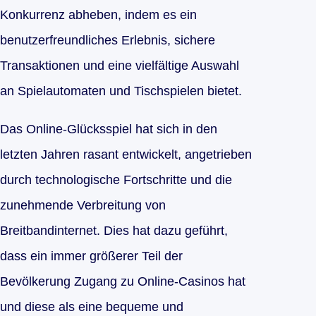
Konkurrenz abheben, indem es ein
benutzerfreundliches Erlebnis, sichere
Transaktionen und eine vielfältige Auswahl
an Spielautomaten und Tischspielen bietet.
Das Online-Glücksspiel hat sich in den
letzten Jahren rasant entwickelt, angetrieben
durch technologische Fortschritte und die
zunehmende Verbreitung von
Breitbandinternet. Dies hat dazu geführt,
dass ein immer größerer Teil der
Bevölkerung Zugang zu Online-Casinos hat
und diese als eine bequeme und