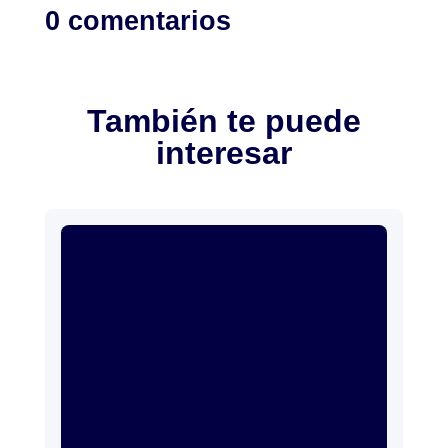
0 comentarios
También te puede
interesar