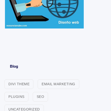
Blog
DIVI THEME
EMAIL MARKETING
PLUGINS
SEO
UNCATEGORIZED