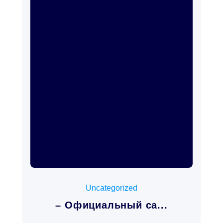
mayo 24, 2026
Uncategorized
– Официальный са...