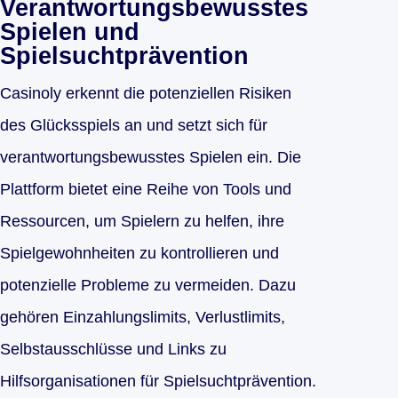
Verantwortungsbewusstes
Spielen und
Spielsuchtprävention
Casinoly erkennt die potenziellen Risiken
des Glücksspiels an und setzt sich für
verantwortungsbewusstes Spielen ein. Die
Plattform bietet eine Reihe von Tools und
Ressourcen, um Spielern zu helfen, ihre
Spielgewohnheiten zu kontrollieren und
potenzielle Probleme zu vermeiden. Dazu
gehören Einzahlungslimits, Verlustlimits,
Selbstausschlüsse und Links zu
Hilfsorganisationen für Spielsuchtprävention.