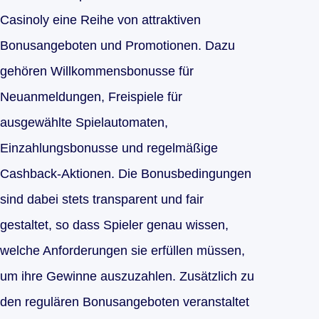
Casinoly eine Reihe von attraktiven
Bonusangeboten und Promotionen. Dazu
gehören Willkommensbonusse für
Neuanmeldungen, Freispiele für
ausgewählte Spielautomaten,
Einzahlungsbonusse und regelmäßige
Cashback-Aktionen. Die Bonusbedingungen
sind dabei stets transparent und fair
gestaltet, so dass Spieler genau wissen,
welche Anforderungen sie erfüllen müssen,
um ihre Gewinne auszuzahlen. Zusätzlich zu
den regulären Bonusangeboten veranstaltet