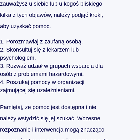
zauważysz u siebie lub u kogoś bliskiego
kilka z tych objawów, należy podjąć kroki,
aby uzyskać pomoc.
Porozmawiaj z zaufaną osobą.
Skonsultuj się z lekarzem lub
psychologiem.
Rozważ udział w grupach wsparcia dla
osób z problemami hazardowymi.
Poszukaj pomocy w organizacji
zajmującej się uzależnieniami.
Pamiętaj, że pomoc jest dostępna i nie
należy wstydzić się jej szukać. Wczesne
rozpoznanie i interwencja mogą znacząco