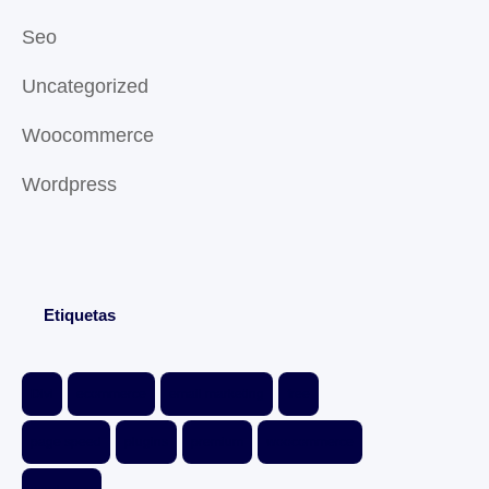
Seo
Uncategorized
Woocommerce
Wordpress
Etiquetas
Divi
ecommerce
email marketing
free
page speed
plugins
premium
woocommerce