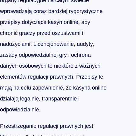
organy regulacyjne na całym świecie
wprowadzają coraz bardziej rygorystyczne
przepisy dotyczące kasyn online, aby
chronić graczy przed oszustwami i
nadużyciami. Licencjonowanie, audyty,
zasady odpowiedzialnej gry i ochrona
danych osobowych to niektóre z ważnych
elementów regulacji prawnych. Przepisy te
mają na celu zapewnienie, że kasyna online
działają legalnie, transparentnie i
odpowiedzialnie.
Przestrzeganie regulacji prawnych jest