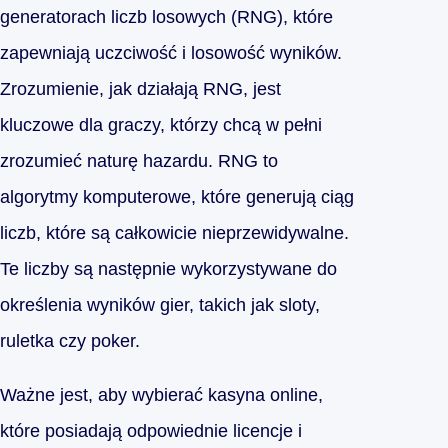
generatorach liczb losowych (RNG), które
zapewniają uczciwość i losowość wyników.
Zrozumienie, jak działają RNG, jest
kluczowe dla graczy, którzy chcą w pełni
zrozumieć naturę hazardu. RNG to
algorytmy komputerowe, które generują ciąg
liczb, które są całkowicie nieprzewidywalne.
Te liczby są następnie wykorzystywane do
określenia wyników gier, takich jak sloty,
ruletka czy poker.
Ważne jest, aby wybierać kasyna online,
które posiadają odpowiednie licencje i