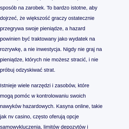
sposób na zarobek. To bardzo istotne, aby
dojrzeć, że większość graczy ostatecznie
przegrywa swoje pieniądze, a hazard
powinien być traktowany jako wydatek na
rozrywkę, a nie inwestycja. Nigdy nie graj na
pieniądze, których nie możesz stracić, i nie
próbuj odzyskiwać strat.
Istnieje wiele narzędzi i zasobów, które
mogą pomóc w kontrolowaniu swoich
nawyków hazardowych. Kasyna online, takie
jak nv casino, często oferują opcje
samowykluczenia, limitów depozytów i