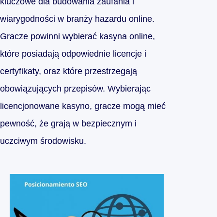
kluczowe dla budowania zaufania i
wiarygodności w branży hazardu online.
Gracze powinni wybierać kasyna online,
które posiadają odpowiednie licencje i
certyfikaty, oraz które przestrzegają
obowiązujących przepisów. Wybierając
licencjonowane kasyno, gracze mogą mieć
pewność, że grają w bezpiecznym i
uczciwym środowisku.