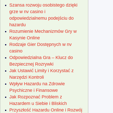
Szansa rozwoju osobistego dzięki
grze w nv casino i
odpowiedzialnemu podejściu do
hazardu
Rozumienie Mechanizmów Gry w
Kasynie Online
Rodzaje Gier Dostępnych w nv
casino
Odpowiedzialna Gra – Klucz do
Bezpiecznej Rozrywki
Jak Ustawić Limity i Korzystać z
Narzędzi Kontroli
Wpływ Hazardu na Zdrowie
Psychiczne i Finansowe
Jak Rozpoznać Problem z
Hazardem u Siebie i Bliskich
Przyszłość Hazardu Online i Rozwój