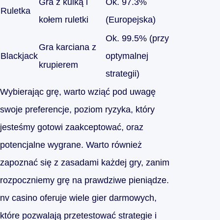
Gra z kulką i
Ok. 97.3%
Ruletka
kołem ruletki
(Europejska)
Ok. 99.5% (przy
Gra karciana z
Blackjack
optymalnej
krupierem
strategii)
Wybierając grę, warto wziąć pod uwagę
swoje preferencje, poziom ryzyka, który
jesteśmy gotowi zaakceptować, oraz
potencjalne wygrane. Warto również
zapoznać się z zasadami każdej gry, zanim
rozpoczniemy grę na prawdziwe pieniądze.
nv casino oferuje wiele gier darmowych,
które pozwalają przetestować strategie i