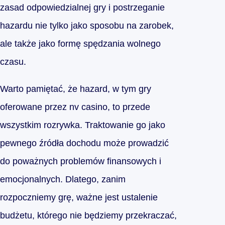
zasad odpowiedzialnej gry i postrzeganie
hazardu nie tylko jako sposobu na zarobek,
ale także jako formę spędzania wolnego
czasu.
Warto pamiętać, że hazard, w tym gry
oferowane przez nv casino, to przede
wszystkim rozrywka. Traktowanie go jako
pewnego źródła dochodu może prowadzić
do poważnych problemów finansowych i
emocjonalnych. Dlatego, zanim
rozpoczniemy grę, ważne jest ustalenie
budżetu, którego nie będziemy przekraczać,