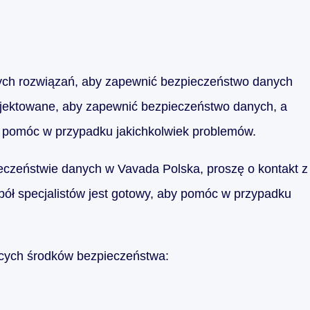
ych rozwiązań, aby zapewnić bezpieczeństwo danych
ojektowane, aby zapewnić bezpieczeństwo danych, a
by pomóc w przypadku jakichkolwiek problemów.
ieczeństwie danych w Vavada Polska, proszę o kontakt z
ół specjalistów jest gotowy, aby pomóc w przypadku
cych środków bezpieczeństwa: