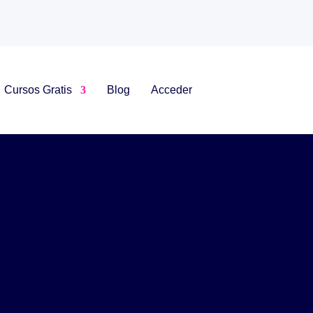
Cursos Gratis
Blog
Acceder