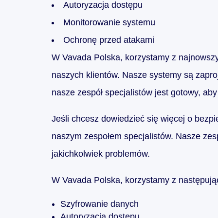
Autoryzacja dostępu
Monitorowanie systemu
Ochronę przed atakami
W Vavada Polska, korzystamy z najnowsz
naszych klientów. Nasze systemy są zapr
nasze zespół specjalistów jest gotowy, a
Jeśli chcesz dowiedzieć się więcej o bezp
naszym zespołem specjalistów. Nasze zesp
jakichkolwiek problemów.
W Vavada Polska, korzystamy z następują
Szyfrowanie danych
Autoryzacja dostępu