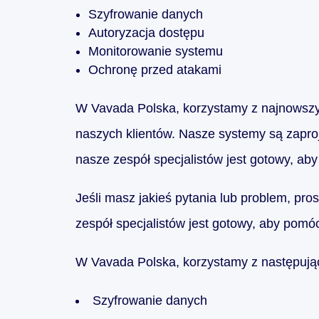
Szyfrowanie danych
Autoryzacja dostępu
Monitorowanie systemu
Ochronę przed atakami
W Vavada Polska, korzystamy z najnowsz
naszych klientów. Nasze systemy są zapr
nasze zespół specjalistów jest gotowy, a
Jeśli masz jakieś pytania lub problem, pr
zespół specjalistów jest gotowy, aby pomó
W Vavada Polska, korzystamy z następują
Szyfrowanie danych