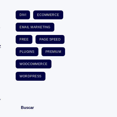
DIVI
ECOMMERCE
o
EMAIL MARKETING
FREE
PAGE SPEED
z
PLUGINS
PREMIUM
WOOCOMMERCE
WORDPRESS
,
Buscar