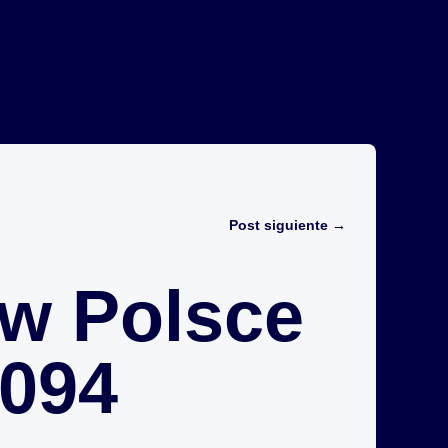
Post siguiente
→
 w Polsce
1094