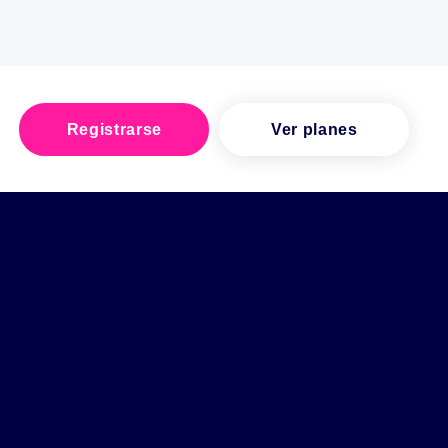
Registrarse
Ver planes