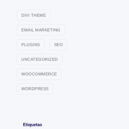
DIVI THEME
EMAIL MARKETING
PLUGINS
SEO
UNCATEGORIZED
WOOCOMMERCE
WORDPRESS
Etiquetas