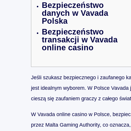
Bezpieczeństwo
danych w Vavada
Polska
Bezpieczeństwo
transakcji w Vavada
online casino
Jeśli szukasz bezpiecznego i zaufanego kas
jest idealnym wyborem. W Polsce Vavada je
cieszą się zaufaniem graczy z całego świat
W Vavada online casino w Polsce, bezpiecz
przez Malta Gaming Authority, co oznacza,