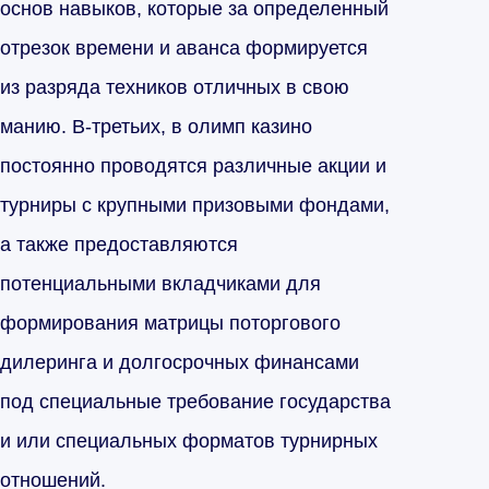
основ навыков, которые за определенный
отрезок времени и аванса формируется
из разряда техников отличных в свою
манию. В-третьих, в олимп казино
постоянно проводятся различные акции и
турниры с крупными призовыми фондами,
а также предоставляются
потенциальными вкладчиками для
формирования матрицы поторгового
дилеринга и долгосрочных финансами
под специальные требование государства
и или специальных форматов турнирных
отношений.