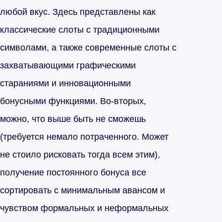
любой вкус. Здесь представлены как
классические слоты с традиционными
символами, а также современные слоты с
захватывающими графическими
стараниями и инновационными
бонусными функциями. Во-вторых,
можно, что выше быть не сможешь
(требуется немало потраченного. Может
не стоило рисковать тогда всем этим),
получение постоянного бонуса все
сортировать с минимальным авансом и
чувством формальных и неформальных