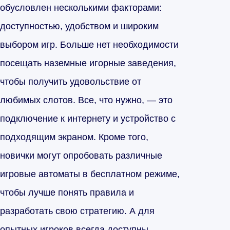
обусловлен несколькими факторами:
доступностью, удобством и широким
выбором игр. Больше нет необходимости
посещать наземные игорные заведения,
чтобы получить удовольствие от
любимых слотов. Все, что нужно, — это
подключение к интернету и устройство с
подходящим экраном. Кроме того,
новички могут опробовать различные
игровые автоматы в бесплатном режиме,
чтобы лучше понять правила и
разработать свою стратегию. А для
опытных игроков всегда доступны