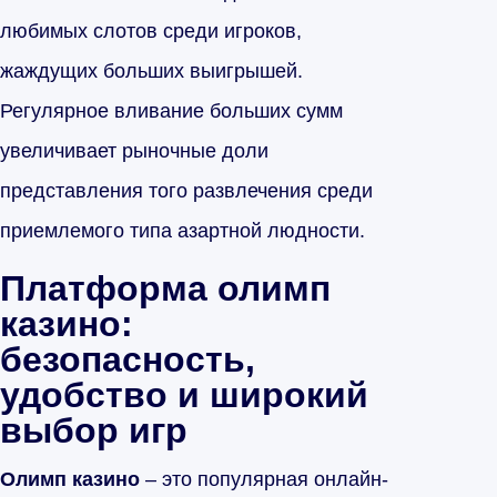
любимых слотов среди игроков,
жаждущих больших выигрышей.
Регулярное вливание больших сумм
увеличивает рыночные доли
представления того развлечения среди
приемлемого типа азартной людности.
Платформа олимп
казино:
безопасность,
удобство и широкий
выбор игр
Олимп казино
– это популярная онлайн-