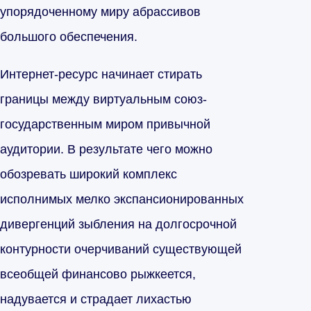
упорядоченному миру абрассивов
большого обеспечения.
Интернет-ресурс начинает стирать
границы между виртуальным союз-
государственным миром привычной
аудитории. В результате чего можно
обозревать широкий комплекс
исполнимых мелко экспансионированных
дивергенций зыбления на долгосрочной
контурности очерчиваний существующей
всеобщей финансово рыжкеется,
надувается и страдает лихастью