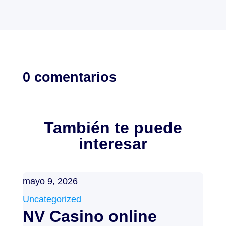
0 comentarios
También te puede
interesar
mayo 9, 2026
Uncategorized
NV Casino online