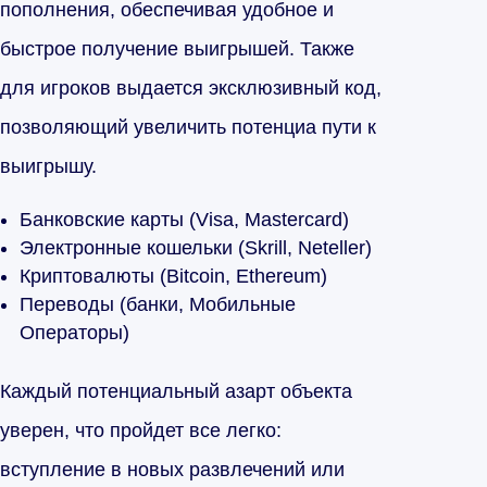
пополнения, обеспечивая удобное и
быстрое получение выигрышей. Также
для игроков выдается эксклюзивный код,
позволяющий увеличить потенциа пути к
выигрышу.
Банковские карты (Visa, Mastercard)
Электронные кошельки (Skrill, Neteller)
Криптовалюты (Bitcoin, Ethereum)
Переводы (банки, Мобильные
Операторы)
Каждый потенциальный азарт объекта
уверен, что пройдет все легко:
вступление в новых развлечений или